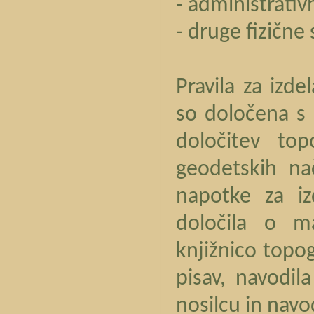
- administrativ
- druge fizične 
Pravila za izd
so določena s 
določitev top
geodetskih nač
napotke za iz
določila o ma
knjižnico topo
pisav, navodil
nosilcu in navo