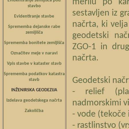
merilu po kar
Evidentiranje zemljišča pod
stavbo
sestavljen iz g
Evidentiranje stavbe
načrta, ki vel
Sprememba dejanske rabe
zemljišča
geodetski nač
Sprememba bonitete zemljišča
ZGO-1 in dru
Označitev meje v naravi
načrta.
Vpis stavbe v kataster stavb
Sprememba podatkov katastra
Geodetski načrt
stavb
- relief (pl
INŽENIRSKA GEODEZIJA
Izdelava geodetskega načrta
nadmorskimi viš
Zakoličba
- vode (tekoče 
- rastlinstvo (v