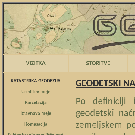
VIZITKA
STORITVE
KATASTRSKA GEODEZIJA
GEODETSKI N
Ureditev meje
Po definiciji
Parcelacija
geodetski načr
Izravnava meje
zemeljskem po
Komasacija