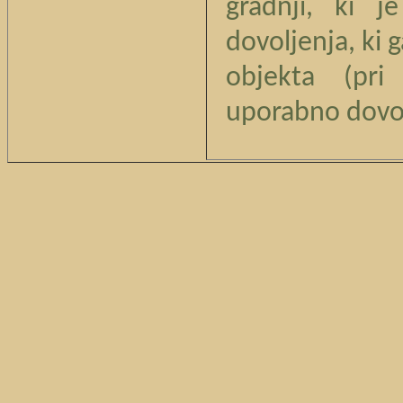
gradnji, ki j
dovoljenja, ki 
objekta (pri
uporabno dovol