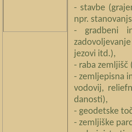
- stavbe (graje
npr. stanovanjs
- gradbeni in
zadovoljevanje
jezovi itd.),
- raba zemljiš
- zemljepisna 
vodovij, relie
danosti),
- geodetske to
- zemljiške par