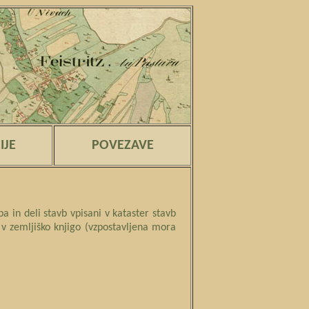
IJE
POVEZAVE
a in deli stavb vpisani v kataster stavb
i v zemljiško knjigo (vzpostavljena mora