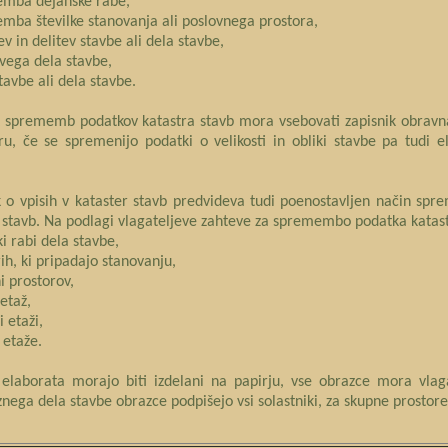
emba dejanske rabe,
mba številke stanovanja ali poslovnega prostora,
ev in delitev stavbe ali dela stavbe,
ovega dela stavbe,
stavbe ali dela stavbe.
 sprememb podatkov katastra stavb mora vsebovati zapisnik obravna
u, če se spremenijo podatki o velikosti in obliki stavbe pa tudi e
k o vpisih v kataster stavb predvideva tudi poenostavljen način s
 stavb. Na podlagi vlagateljeve zahteve za spremembo podatka katast
ki rabi dela stavbe,
rih, ki pripadajo stanovanju,
ni prostorov,
 etaž,
i etaži,
i etaže.
elaborata morajo biti izdelani na papirju, vse obrazce mora vlaga
ega dela stavbe obrazce podpišejo vsi solastniki, za skupne prostore