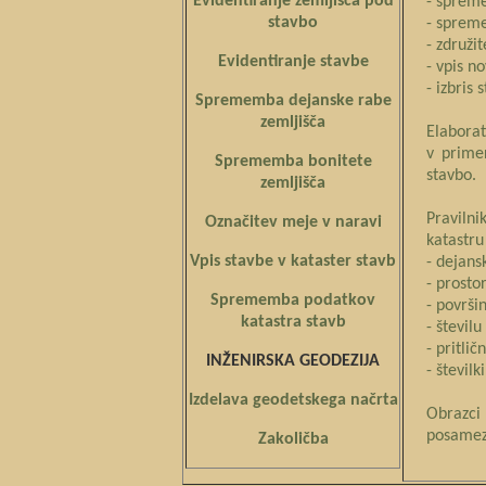
Evidentiranje zemljišča pod
- sprem
stavbo
- spreme
- združit
Evidentiranje stavbe
- vpis n
- izbris 
Sprememba dejanske rabe
zemljišča
Elaborat
v primer
Sprememba bonitete
stavbo.
zemljišča
Pravilni
Označitev meje v naravi
katastru
Vpis stavbe v kataster stavb
- dejans
- prosto
Sprememba podatkov
- površi
katastra stavb
- številu
- pritličn
INŽENIRSKA GEODEZIJA
- številk
Izdelava geodetskega načrta
Obrazci 
posamezn
Zakoličba