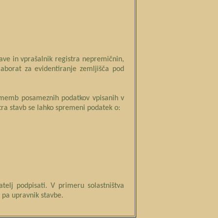
ve in vprašalnik registra nepremičnin,
laborat za evidentiranje zemljišča pod
prememb posameznih podatkov vpisanih v
ra stavb se lahko spremeni podatek o:
telj podpisati. V primeru solastništva
 pa upravnik stavbe.