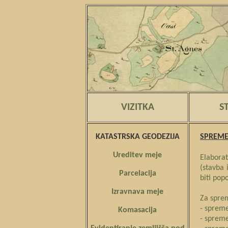
VIZITKA
S
KATASTRSKA GEODEZIJA
SPREME
Ureditev meje
Elaborat
(stavba 
Parcelacija
biti pop
Izravnava meje
Za sprem
- spreme
Komasacija
- spreme