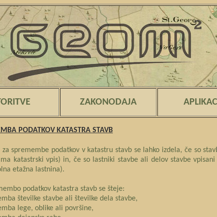
TORITVE
ZAKONODAJA
APLIKAC
MBA PODATKOV KATASTRA STAVB
 za spremembe podatkov v katastru stavb se lahko izdela, če so stavb
ima katastrski vpis) in, če so lastniki stavbe ali delov stavbe vpisan
olna etažna lastnina).
embo podatkov katastra stavb se šteje:
mba številke stavbe ali številke dela stavbe,
mba lege, oblike ali površine,