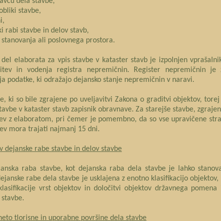
javcu dela stavbe,
 obliki stavbe,
i,
ki rabi stavbe in delov stavb,
ki stanovanja ali poslovnega prostora.
 del elaborata za vpis stavbe v kataster stavb je izpolnjen vpraša
vitev in vodenja registra nepremičnin. Register nepremičnin je
ja podatke, ki odražajo dejansko stanje nepremičnin v naravi.
e, ki so bile zgrajene po uveljavitvi Zakona o graditvi objektov, tore
stavbe v kataster stavb zapisnik obravnave. Za starejše stavbe, zgraj
ev z elaboratom, pri čemer je pomembno, da so vse upravičene stra
ev mora trajati najmanj 15 dni.
v dejanske rabe stavbe in delov stavbe
janska raba stavbe, kot dejanska raba dela stavbe je lahko stanov
dejanske rabe dela stavbe je usklajena z enotno klasifikacijo objektov
klasifikacije vrst objektov in določitvi objektov državnega pomen
 stavbe.
neto tlorisne in uporabne površine dela stavbe