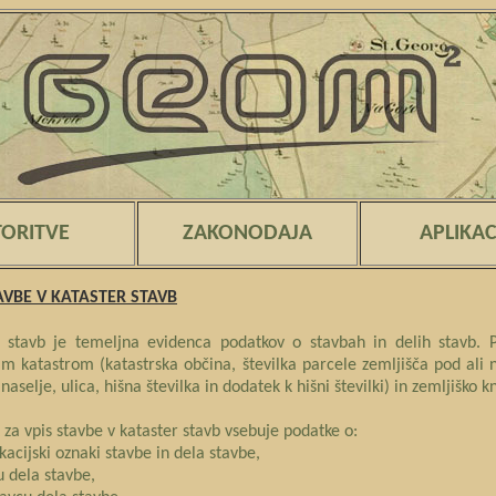
TORITVE
ZAKONODAJA
APLIKAC
AVBE V KATASTER STAVB
r stavb je temeljna evidenca podatkov o stavbah in delih stavb. P
im katastrom (katastrska občina, številka parcele zemljišča pod ali 
naselje, ulica, hišna številka in dodatek k hišni številki) in zemljiško k
 za vpis stavbe v kataster stavb vsebuje podatke o:
ikacijski oznaki stavbe in dela stavbe,
ku dela stavbe,