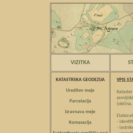
VIZITKA
S
KATASTRSKA GEODEZIJA
VPIS ST
Ureditev meje
Kataste
zemljišk
Parcelacija
(občina, 
Izravnava meje
Elaborat
- identif
Komasacija
- lastni