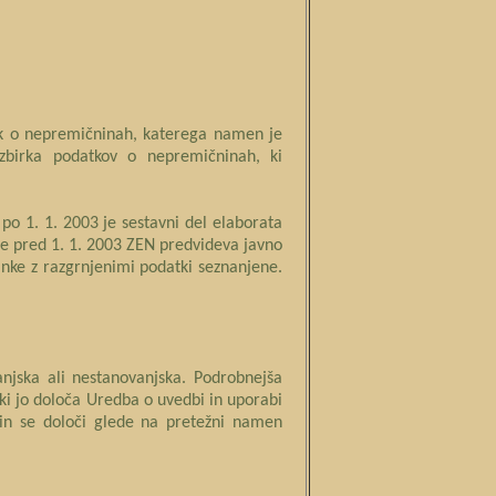
lnik o nepremičninah, katerega namen je
 zbirka podatkov o nepremičninah, ki
j po 1. 1. 2003 je sestavni del elaborata
ene pred 1. 1. 2003 ZEN predvideva javno
nke z razgrnjenimi podatki seznanjene.
anjska ali nestanovanjska. Podrobnejša
, ki jo določa Uredba o uvedbi in uporabi
a in se določi glede na pretežni namen