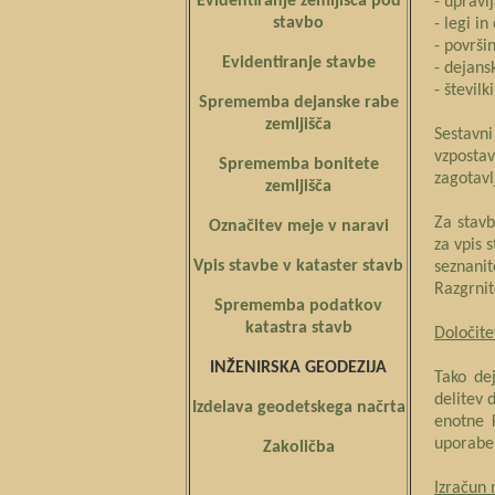
Evidentiranje zemljišča pod
- upravl
stavbo
- legi in
- površin
Evidentiranje stavbe
- dejans
- števil
Sprememba dejanske rabe
zemljišča
Sestavni
vzposta
Sprememba bonitete
zagotavl
zemljišča
Za stavb
Označitev meje v naravi
za vpis 
Vpis stavbe v kataster stavb
seznanit
Razgrnit
Sprememba podatkov
katastra stavb
Določite
INŽENIRSKA GEODEZIJA
Tako de
delitev 
Izdelava geodetskega načrta
enotne 
uporabe
Zakoličba
Izračun 