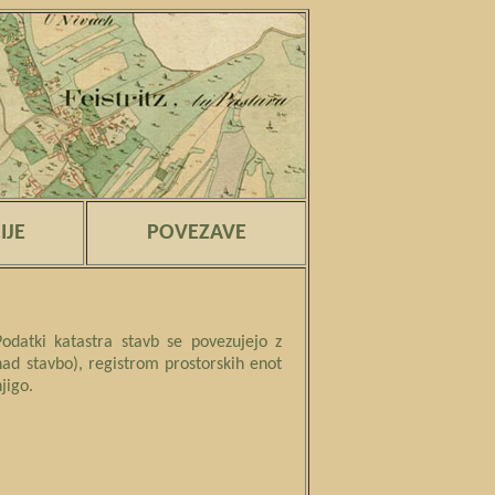
IJE
POVEZAVE
odatki katastra stavb se povezujejo z
nad stavbo), registrom prostorskih enot
njigo.