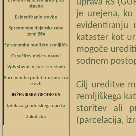
uprava RS (GUR
Evidentiranje zemljišča pod
stavbo
je urejena, k
Evidentiranje stavbe
evidentiranju
Sprememba dejanske rabe
zemljišča
kataster kot u
Sprememba bonitete zemljišča
mogoče urediti
Označitev meje v naravi
sodnem posto
Vpis stavbe v kataster stavb
Sprememba podatkov katastra
Cilj ureditve 
stavb
zemljiškega ka
INŽENIRSKA GEODEZIJA
Izdelava geodetskega načrta
storitev ali 
Zakoličba
(parcelacija, i