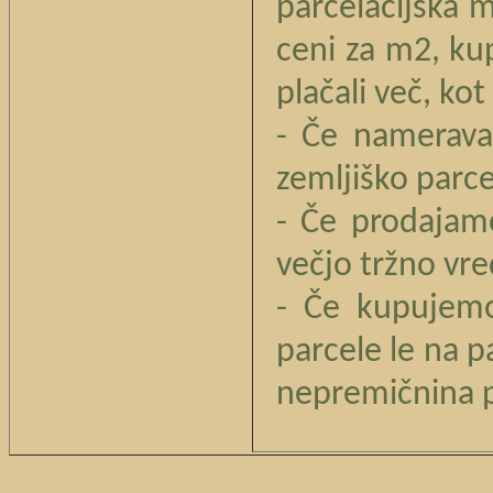
parcelacijska 
ceni za m2, ku
plačali več, ko
- Če namerava
zemljiško parce
- Če prodajam
večjo tržno vr
- Če kupujemo
parcele le na p
nepremičnina p