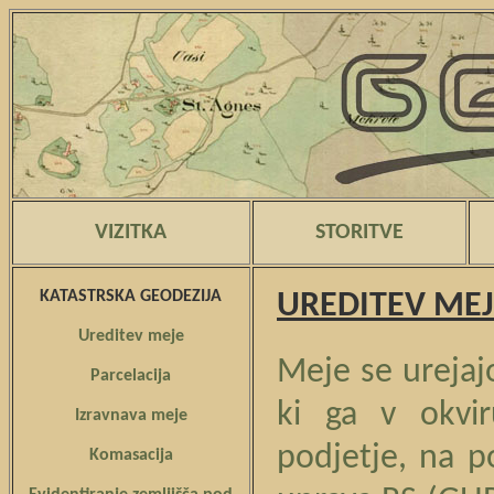
VIZITKA
STORITVE
KATASTRSKA GEODEZIJA
UREDITEV MEJ
Ureditev meje
Meje se urejaj
Parcelacija
ki ga v okvir
Izravnava meje
podjetje, na 
Komasacija